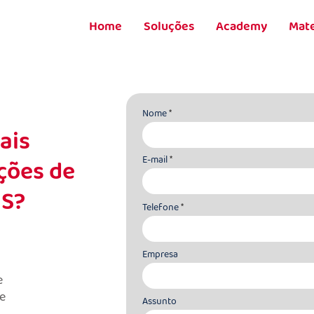
Home
Soluções
Academy
Mate
Nome
ais
E-mail
ções de
aS?
Telefone
Empresa
e
e
Assunto